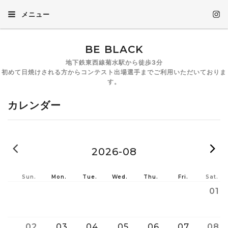
メニュー
BE BLACK
地下鉄東西線菊水駅から徒歩3分
初めて日焼けされる方からコンテスト出場選手までご利用いただいておりま
す。
カレンダー
2026-07
2
2026-08
Sun.
Mon.
Tue.
Wed.
Thu.
Fri.
Sat.
01
02
03
04
05
06
07
08